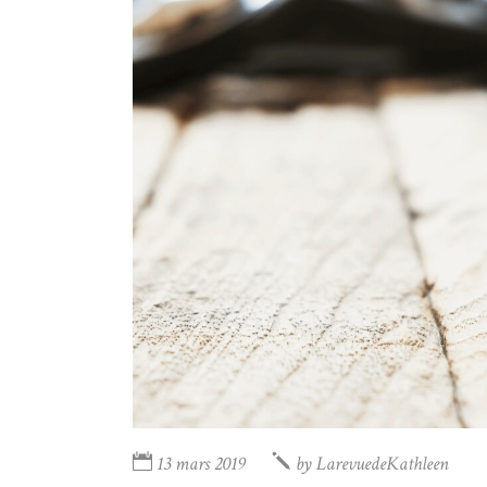
13 mars 2019
by
LarevuedeKathleen