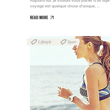
Aujourd'hui, je voulais vous parler d'un suje
voyage est quelque chose d'unique,
READ MORE
Lifestyle
Sport
,