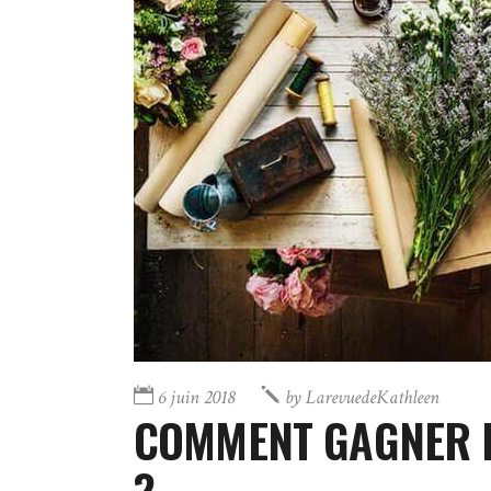
6 juin 2018
by
LarevuedeKathleen
COMMENT GAGNER D
?