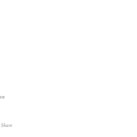
mpa
y
Share