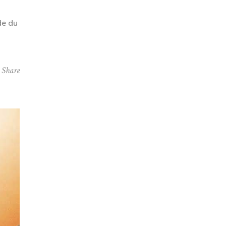
de du
Share