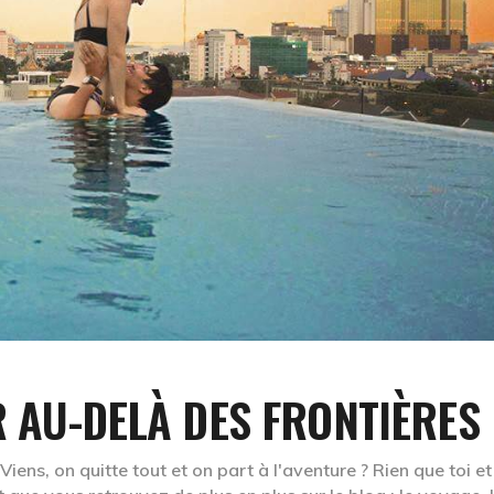
ER AU-DELÀ DES FRONTIÈRES
iens, on quitte tout et on part à l'aventure ? Rien que toi et