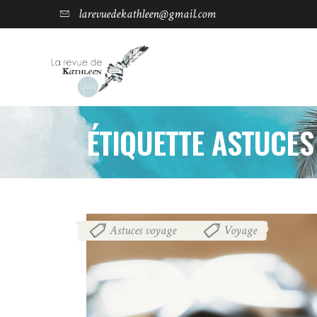
larevuedekathleen@gmail.com
ÉTIQUETTE ASTUCES
Astuces voyage
Voyage
,