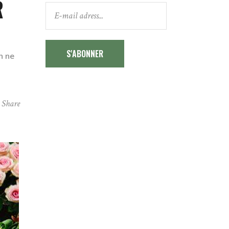
R
S'ABONNER
n ne
Share