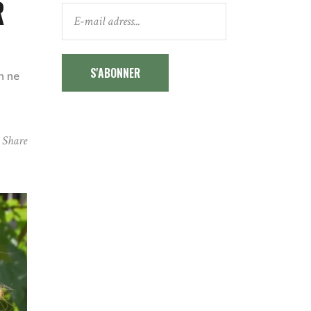
R
S'ABONNER
n ne
Share