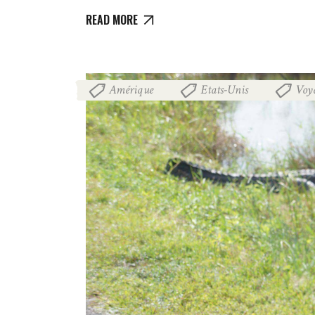
READ MORE
Amérique
Etats-Unis
Voy
,
,