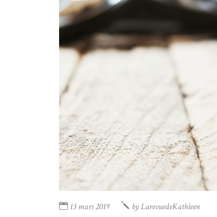
13 mars 2019
by
LarevuedeKathleen