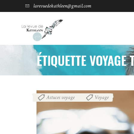
larevuedekathleen@gmail.com
ÉTIQUETTE VOYAGE 
Astuces voyage
Voyage
,