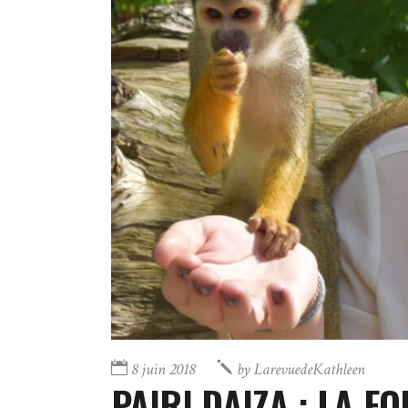
8 juin 2018
by
LarevuedeKathleen
PAIRI DAIZA : LA FO