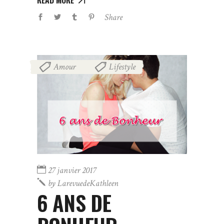
Share
Amour
Lifestyle
,
27 janvier 2017
by
LarevuedeKathleen
6 ANS DE