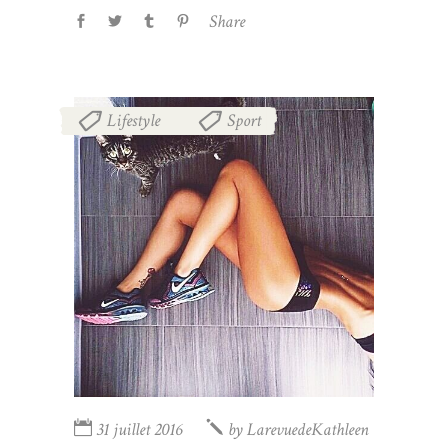
Share
Lifestyle
Sport
,
31 juillet 2016
by
LarevuedeKathleen