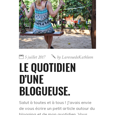
5 juillet 2017
by
LarevuedeKathleen
LE QUOTIDIEN
D’UNE
BLOGUEUSE.
Salut à toutes et à tous ! J'avais envie
de vous écrire un petit article autour du
blogging et de mon quotidien. Vous