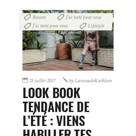
Beauté
J'ai testé pour vous
,
,
J'ai testé pour vous
Lifestyle
,
21 juillet 2017
by
LarevuedeKathleen
LOOK BOOK
TENDANCE DE
L’ÉTÉ : VIENS
HABILLER TES