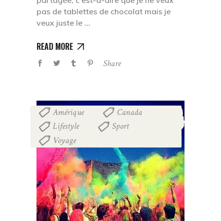
partagée, c'est-à-dire que je ne veux
pas de tablettes de chocolat mais je
veux juste le
READ MORE
Share
Amérique
Canada
,
,
Lifestyle
Sport
,
,
Voyage