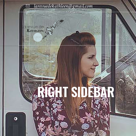
larevuedekathleen@gmail.com
RIGHT SIDEBAR