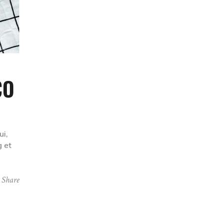
CO
ui,
 et
Share