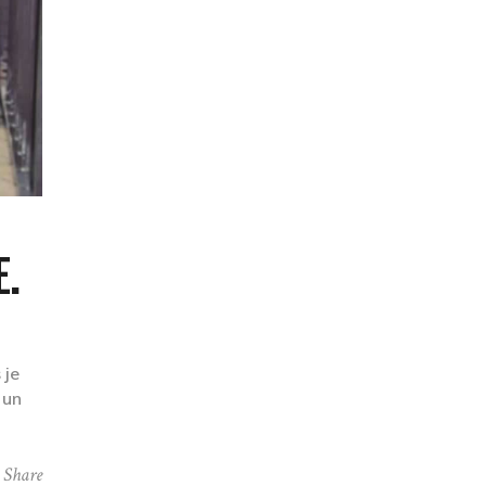
E.
 je
 un
Share